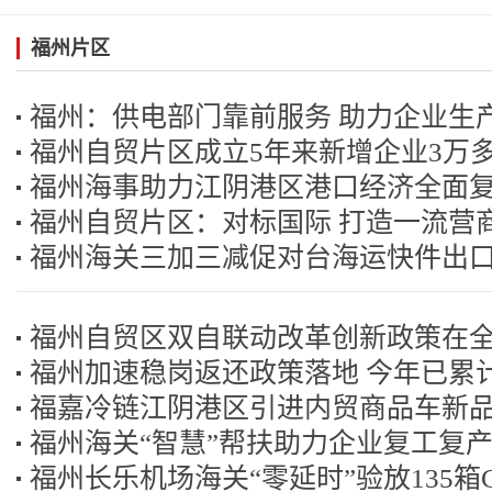
福州片区
福州：供电部门靠前服务 助力企业生
福州自贸片区成立5年来新增企业3万
福州海事助力江阴港区港口经济全面
福州自贸片区：对标国际 打造一流营
福州海关三加三减促对台海运快件出
福州自贸区双自联动改革创新政策在
福州加速稳岗返还政策落地 今年已累计
广
福嘉冷链江阴港区引进内贸商品车新
福州海关“智慧”帮扶助力企业复工复
福州长乐机场海关“零延时”验放135箱