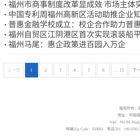
福州市商事制度改革显成效 市场主体突
中国专利周福州高新区活动助推企业
普惠金融学校成立：校企合作助力普
展
福州自贸区江阴港区首次实现滚装船
福州马尾：惠企政策进百园入万企
车
上一页
1
2
3
4
5
6
... 15
下
版权所有：
地址：中国福
Add：NO.84, HuaLin
邮编/Zip Code：350003 电话/Tel：+86-0591-