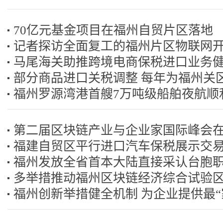
70亿元基金项目在福州自贸片区落地
记者探访全面复工的福州片区物联网
马尾海关助推跨境电商保税进口业务
部分商品进口关税调整 每年为福州关
展
福州罗源湾港首艘7万吨级船舶夜航顺
1亿
第二届区块链产业与企业家国际峰会
福建自贸区平行进口汽车保税展示交
福州发放全省首本大陆直接采认台胞
运营
多举措推动福州区块链经济综合试验
书
福州创新举措健全机制 为企业提供最“
效